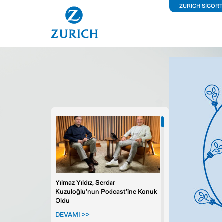
ZURICH SİGOR
İş Y
Kon
Ara
Kiş
Sağ
Fer
Yılmaz Yıldız, Serdar
Kuzuloğlu’nun Podcast’ine Konuk
Oldu
Büy
DEVAMI >>