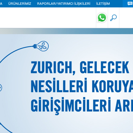
TA
ÜRÜNLERİMİZ
RAPORLAR/YATIRIMCI İLİŞKİLERİ
İLETİŞİM
eri Sigortası
ut Sigortası
ç Sigortası
isel Güvenlik Sigortası
lık Sigortası
di Kaza Sigortası
ük İşletmeler