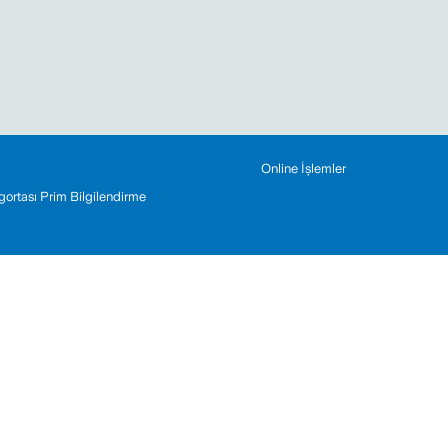
Online İşlemler
Sigortası Prim Bilgilendirme
0212 393 2000