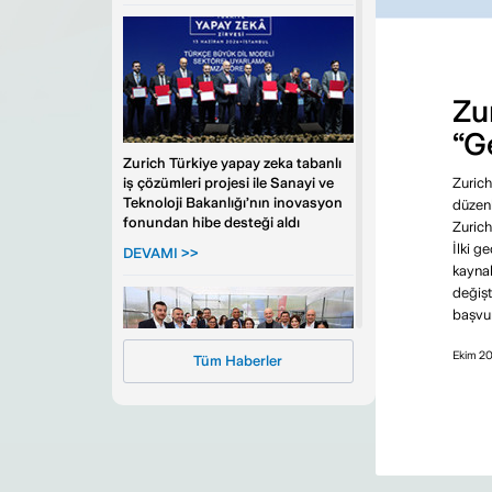
Zu
“G
Zurich Türkiye yapay zeka tabanlı
iş çözümleri projesi ile Sanayi ve
Zurich
Teknoloji Bakanlığı’nın inovasyon
düzenl
fonundan hibe desteği aldı
Zurich
İlki g
DEVAMI >>
kaynak
değişt
başvur
Ekim 2
Tüm Haberler
Zurich Türkiye, İzmir’de iklim
dayanıklılığını güçlendiriyor
DEVAMI >>