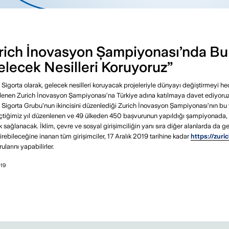
rich İnovasyon Şampiyonası’nda Bu 
elecek Nesilleri Koruyoruz”
 Sigorta olarak, gelecek nesilleri koruyacak projeleriyle dünyayı değiştirmeyi hed
enen Zurich İnovasyon Şampiyonası’na Türkiye adına katılmaya davet ediyoruz.
 Sigorta Grubu’nun ikincisini düzenlediği Zurich İnovasyon Şampiyonası’nın bu yılk
eçtiğimiz yıl düzenlenen ve 49 ülkeden 450 başvurunun yapıldığı şampiyonada, il
 sağlanacak. İklim, çevre ve sosyal girişimciliğin yanı sıra diğer alanlarda da g
irebileceğine inanan tüm girişimciler, 17 Aralık 2019 tarihine kadar
https://zuri
ularını yapabilirler.
019