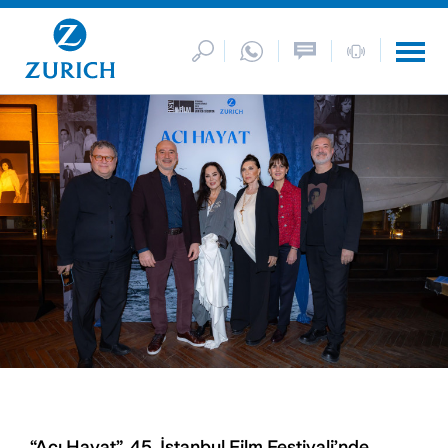
“Acı Hayat”, 45. İstanbul Film Festivali’nde