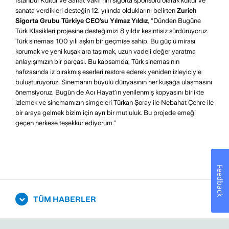
İstanbul Kültür ve Sanat Vakfı’nın sigorta sponsoru olarak kültür ve
sanata verdikleri desteğin 12. yılında olduklarını belirten
Zurich
Sigorta Grubu Türkiye CEO’su Yılmaz Yıldız
, “Dünden Bugüne
Türk Klasikleri projesine desteğimizi 8 yıldır kesintisiz sürdürüyoruz.
Türk sineması 100 yılı aşkın bir geçmişe sahip. Bu güçlü mirası
korumak ve yeni kuşaklara taşımak, uzun vadeli değer yaratma
anlayışımızın bir parçası. Bu kapsamda, Türk sinemasının
hafızasında iz bırakmış eserleri restore ederek yeniden izleyiciyle
buluşturuyoruz. Sinemanın büyülü dünyasının her kuşağa ulaşmasını
önemsiyoruz. Bugün de Acı Hayat’ın yenilenmiş kopyasını birlikte
izlemek ve sinemamızın simgeleri Türkan Şoray ile Nebahat Çehre ile
bir araya gelmek bizim için ayrı bir mutluluk. Bu projede emeği
geçen herkese teşekkür ediyorum.”
Feedback
TÜM HABERLER