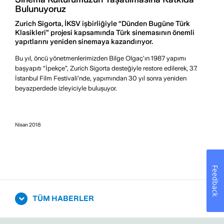
Bulunuyoruz
Zurich Sigorta, İKSV işbirliğiyle “Dünden Bugüne Türk
Klasikleri” projesi kapsamında Türk sinemasının önemli
yapıtlarını yeniden sinemaya kazandırıyor.
Bu yıl, öncü yönetmenlerimizden Bilge Olgaç’ın 1987 yapımı
başyapıtı “İpekçe”, Zurich Sigorta desteğiyle restore edilerek, 37.
İstanbul Film Festivali’nde, yapımından 30 yıl sonra yeniden
beyazperdede izleyiciyle buluşuyor.
Nisan 2018
Feedback
TÜM HABERLER