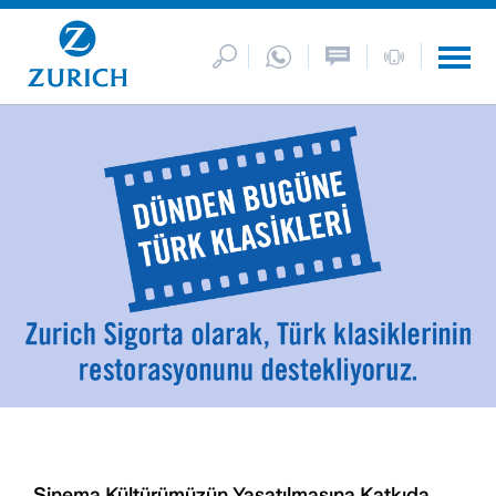
Sinema Kültürümüzün Yaşatılmasına Katkıda