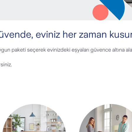
üvende, eviniz her zaman kusu
 uygun paketi seçerek evinizdeki eşyaları güvence altına alab
siniz.