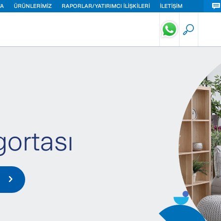
TA
ÜRÜNLERİMİZ
RAPORLAR/YATIRIMCI İLİŞKİLERİ
İLETİŞİM
eri Sigortası
ut Sigortası
ç Sigortası
gortası
isel Güvenlik Sigortası
lık Sigortası
di Kaza Sigortası
ük İşletmeler