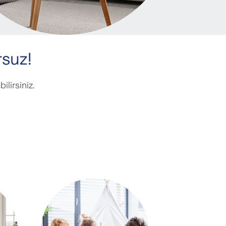
rsuz!
ilirsiniz.