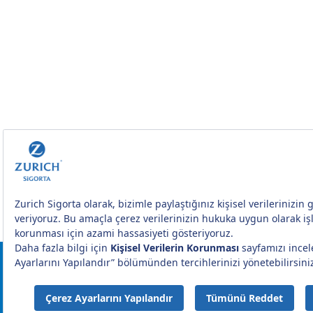
Hakkımızda
İletişim
Ödüllerimiz
İstek ve Öneril
Sanata Destek