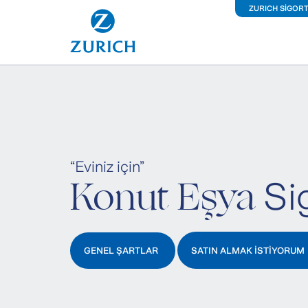
ZURICH SİGOR
İş Y
Kon
Ara
“Eviniz için”
Konut Eşya
Si
Kiş
Sağ
GENEL ŞARTLAR
SATIN ALMAK İSTİYORUM
Fer
Büy