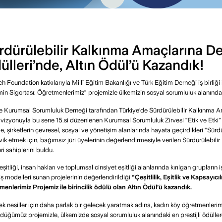
rdürülebilir Kalkınma Amaçlarına De
ülleri’nde, Altın Ödül’ü Kazandık!
ch Foundation katkılarıyla Millî Eğitim Bakanlığı ve Türk Eğitim Derneği iş birli
min Sigortası: Öğretmenlerimiz” projemizle ülkemizin sosyal sorumluluk alanındak
e Kurumsal Sorumluluk Derneği tarafından Türkiye’de Sürdürülebilir Kalkınma 
vizyonuyla bu sene 15.si düzenlenen Kurumsal Sorumluluk Zirvesi “Etik ve Etki” 
e, şirketlerin çevresel, sosyal ve yönetişim alanlarında hayata geçirdikleri “Sürdürül
vik etmek için, bağımsız jüri üyelerinin değerlendirmesiyle verilen Sürdürülebil
ri sahiplerini buldu.
 eşitliği, insan hakları ve toplumsal cinsiyet eşitliği alanlarında kırılgan grupları
iş modelleri sunan projelerinin değerlendirildiği
“Çeşitlilik, Eşitlik ve Kapsayıcıl
enlerimiz Projemiz ile birincilik ödülü olan Altın Ödül’ü kazandık.
k nesiller için daha parlak bir gelecek yaratmak adına, kadın köy öğretmenlerim
düğümüz projemizle, ülkemizde sosyal sorumluluk alanındaki en prestijli ödülle