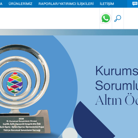
TA
ÜRÜNLERİMİZ
RAPORLAR/YATIRIMCI İLİŞKİLERİ
İLETİŞİM
eri Sigortası
ut Sigortası
ç Sigortası
isel Güvenlik Sigortası
lık Sigortası
di Kaza Sigortası
ük İşletmeler