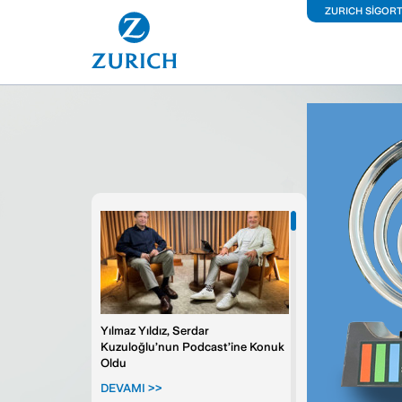
ZURICH SİGOR
İş Y
Kon
Ara
Kiş
Sağ
Fer
Yılmaz Yıldız, Serdar
Kuzuloğlu’nun Podcast’ine Konuk
Oldu
Büy
DEVAMI >>