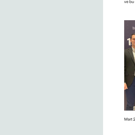
ve bu 
“Çoklu Krizler Çağında Yeni Dünya
Düzeni ve Riskler”
DEVAMI >>
“Acı Hayat”, 45. İstanbul Film
Festivali’nde Zurich Türkiye
Mart 
Desteğiyle Yeniden Beyaz Perdede
DEVAMI >>