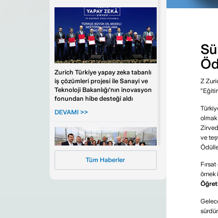
Sü
Öd
Zurich Türkiye yapay zeka tabanlı
iş çözümleri projesi ile Sanayi ve
Z Zuri
Teknoloji Bakanlığı’nın inovasyon
“Eğiti
fonundan hibe desteği aldı
Türkiy
DEVAMI >>
olmak 
Zirved
ve teş
Ödülle
Tüm Haberler
Fırsat
örnek 
Öğretm
Zurich Türkiye, İzmir’de iklim
dayanıklılığını güçlendiriyor
Gelece
sürdür
DEVAMI >>