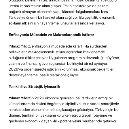
olduğunu belirten Yıldız, ihracat pazarlarındaki çeşitliliğin ve güçlü
üretim kapasitesinin altını çiziyor. Tek bir sektöre ya da pazara
bağımlı olmayan ekonomik yapı, küresel dalgalanmalara karşı
Türkiye’ye önemli bir hareket alanı sağlıyor. Bu çeşitlilik, ekonomik
şokların etkisini sınırlayan temel unsurlar arasında yer alıyor.
Enflasyonla Mücadele ve Makroekonomik İstikrar
Yılmaz Yıldız, enflasyonla mücadelede kararlılıkla sürdürülen
politikaların makroekonomik istikrar açısından kritik önemde
olduğuna dikkat çekiyor. Uygulanan programın devamlılığı; büyüme,
yatırım ve finansal güven açısından belirleyici bir rol oynuyor.
2026’ya giden süreçte istikrarın korunması, ekonomik beklentileri
destekleyen temel başlık olarak öne çıkıyor.
Temkinli ve Stratejik İyimserlik
Yılmaz Yıldız
’ın 2026 ekonomi görüşleri, belirsizliklerin arttığı bir
küresel ortamda riskleri öngören, disiplinli ve uzun vadeli stratejilerle
hareket eden ekonomilerin öne çıkacağını gösteriyor. Türkiye için bu
dönem, temkinli bir yaklaşımı korurken sürdürülebilir büyüme ve
güçlenen ekonomik dayanıklılık potansiyelini beraberinde getiriyor.