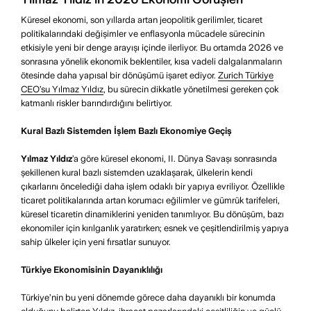
Küresel ekonomi, son yıllarda artan jeopolitik gerilimler, ticaret
politikalarındaki değişimler ve enflasyonla mücadele sürecinin
etkisiyle yeni bir denge arayışı içinde ilerliyor. Bu ortamda 2026 ve
sonrasına yönelik ekonomik beklentiler, kısa vadeli dalgalanmaların
ötesinde daha yapısal bir dönüşümü işaret ediyor.
Zurich Türkiye
CEO’su Yılmaz Yıldız
, bu sürecin dikkatle yönetilmesi gereken çok
katmanlı riskler barındırdığını belirtiyor.
Kural Bazlı Sistemden İşlem Bazlı Ekonomiye Geçiş
Yılmaz Yıldız
’a göre küresel ekonomi, II. Dünya Savaşı sonrasında
şekillenen kural bazlı sistemden uzaklaşarak, ülkelerin kendi
çıkarlarını öncelediği daha işlem odaklı bir yapıya evriliyor. Özellikle
ticaret politikalarında artan korumacı eğilimler ve gümrük tarifeleri,
küresel ticaretin dinamiklerini yeniden tanımlıyor. Bu dönüşüm, bazı
ekonomiler için kırılganlık yaratırken; esnek ve çeşitlendirilmiş yapıya
sahip ülkeler için yeni fırsatlar sunuyor.
Türkiye Ekonomisinin Dayanıklılığı
Türkiye’nin bu yeni dönemde görece daha dayanıklı bir konumda