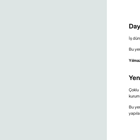
Dünyası için Stratejik Öneriler
DEVAMI >>
Day
Yılmaz Yıldız’ın Liderlik Eğitimi ve
İş dün
Melek Yatırımcı Yaklaşımı
DEVAMI >>
Bu yen
Yılmaz
Yılmaz Yıldız UN Global Compact
Hub’da Liderlik Vizyonunu Paylaştı
Yen
DEVAMI >>
Çoklu 
kuruml
Yılmaz Yıldız ile Sürdürülebilir
Bu yen
Başarının Sırrı
yapıla
DEVAMI >>
Zurich Türkiye CEO’su Yılmaz