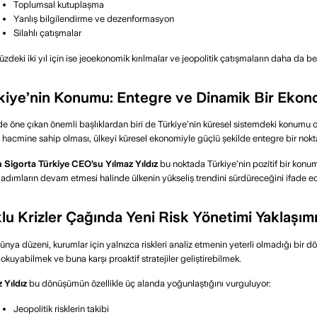
Toplumsal kutuplaşma
Yanlış bilgilendirme ve dezenformasyon
Silahlı çatışmalar
deki iki yıl için ise jeoekonomik kırılmalar ve jeopolitik çatışmaların daha da bel
kiye’nin Konumu: Entegre ve Dinamik Bir Ekon
e öne çıkan önemli başlıklardan biri de Türkiye’nin küresel sistemdeki konumu ol
t hacmine sahip olması, ülkeyi küresel ekonomiyle güçlü şekilde entegre bir nokt
 Sigorta Türkiye CEO’su Yılmaz Yıldız
bu noktada Türkiye’nin pozitif bir kon
k adımların devam etmesi halinde ülkenin yükseliş trendini sürdüreceğini ifade ed
lu Krizler Çağında Yeni Risk Yönetimi Yaklaşım
ünya düzeni, kurumlar için yalnızca riskleri analiz etmenin yeterli olmadığı bir dönem
okuyabilmek ve buna karşı proaktif stratejiler geliştirebilmek.
 Yıldız
bu dönüşümün özellikle üç alanda yoğunlaştığını vurguluyor:
Jeopolitik risklerin takibi