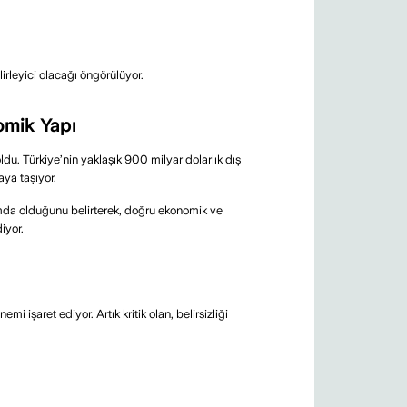
irleyici olacağı öngörülüyor.
omik Yapı
du. Türkiye’nin yaklaşık 900 milyar dolarlık dış
aya taşıyor.
umda olduğunu belirterek, doğru ekonomik ve
iyor.
ı
i işaret ediyor. Artık kritik olan, belirsizliği