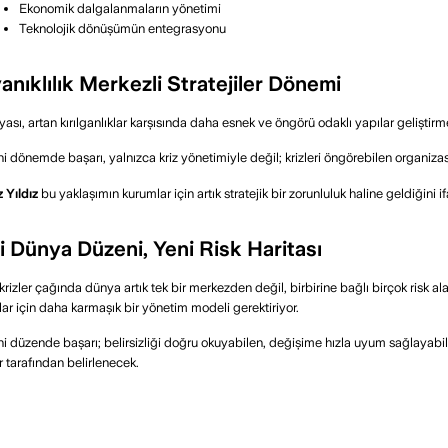
Ekonomik dalgalanmaların yönetimi
Teknolojik dönüşümün entegrasyonu
anıklılık Merkezli Stratejiler Dönemi
yası, artan kırılganlıklar karşısında daha esnek ve öngörü odaklı yapılar geliştir
i dönemde başarı, yalnızca kriz yönetimiyle değil; krizleri öngörebilen organiz
 Yıldız
bu yaklaşımın kurumlar için artık stratejik bir zorunluluk haline geldiğini i
i Dünya Düzeni, Yeni Risk Haritası
krizler çağında dünya artık tek bir merkezden değil, birbirine bağlı birçok risk 
ar için daha karmaşık bir yönetim modeli gerektiriyor.
i düzende başarı; belirsizliği doğru okuyabilen, değişime hızla uyum sağlayabile
r tarafından belirlenecek.