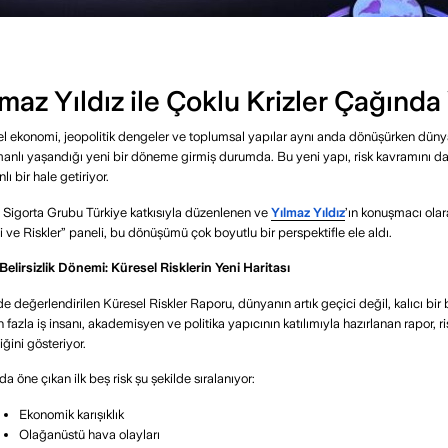
lmaz Yıldız ile Çoklu Krizler Çağınd
l ekonomi, jeopolitik dengeler ve toplumsal yapılar aynı anda dönüşürken dünya ar
anlı yaşandığı yeni bir döneme girmiş durumda. Bu yeni yapı, risk kavramını da g
ı bir hale getiriyor.
 Sigorta Grubu Türkiye katkısıyla düzenlenen ve
Yılmaz Yıldız
’ın konuşmacı olar
 ve Riskler” paneli, bu dönüşümü çok boyutlu bir perspektifle ele aldı.
 Belirsizlik Dönemi: Küresel Risklerin Yeni Haritası
e değerlendirilen Küresel Riskler Raporu, dünyanın artık geçici değil, kalıcı bir b
 fazla iş insanı, akademisyen ve politika yapıcının katılımıyla hazırlanan rapor, r
iğini gösteriyor.
a öne çıkan ilk beş risk şu şekilde sıralanıyor:
Ekonomik karışıklık
Olağanüstü hava olayları