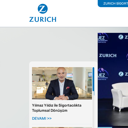
ZURICH SİGOR
İş Y
Kon
Ara
Kiş
Sağ
Fer
Yılmaz Yıldız ile Sigortacılıkta
Toplumsal Dönüşüm
DEVAMI >>
Büy