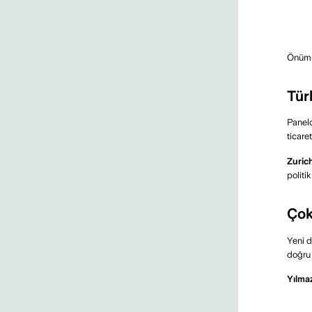
Önümüz
Yılmaz Yıldız’ın 2026 Ekonomi
Tür
Görüşleri
DEVAMI >>
Paneld
ticare
Zurich
politi
Çok
Yılmaz Yıldız ile Belirsizlik Çağında
Yeni d
Kurumsal Dayanıklılık
doğru 
DEVAMI >>
Yılmaz
Yılmaz Yıldız Perspektifiyle İş