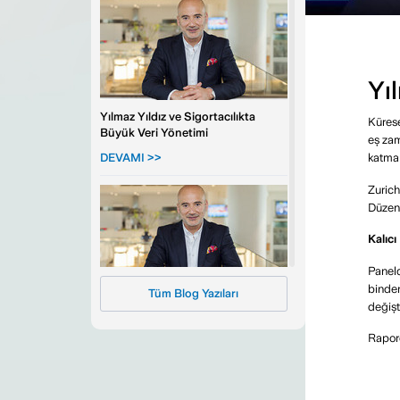
Yı
Yılmaz Yıldız ve Sigortacılıkta
Kürese
Büyük Veri Yönetimi
eş zam
DEVAMI >>
katmanl
Zurich
Düzeni
Kalıcı
Paneld
binden
Tüm Blog Yazıları
Yılmaz Yıldız, Sigortacılıkta Yapay
değişt
Zeka ve Siber Riskleri
Değerlendirdi
Rapord
DEVAMI >>