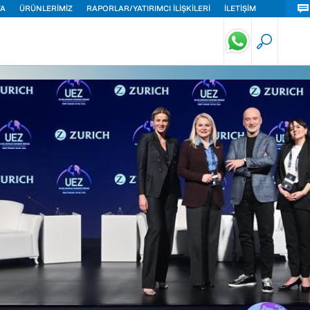
TA
ÜRÜNLERİMİZ
RAPORLAR/YATIRIMCI İLİŞKİLERİ
İLETİŞİM
eri Sigortası
ut Sigortası
ç Sigortası
isel Güvenlik Sigortası
lık Sigortası
di Kaza Sigortası
ük İşletmeler