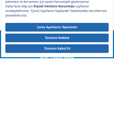
0212 393 2000
Bizi Takip edin
Hak Sahiplerince Aranmayan Paralar - Sigorta
Hak Sahiplerince Aranmayan Paralar Yaşam
Meblağ Sigortalarında Hak Sahipliği Sorgulama Ekranı
Bilgilendirme Politikası
|
Site Kullanım Koşulları
|
Mevzuat
Kişisel Verilerin Korunması
|
Bilgi Toplumu Hizmetleri