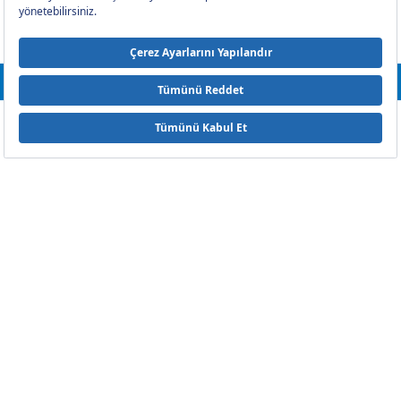
0212 393 2000
Satın Al
Bizi Takip edin
Hak Sahiplerince Aranmayan Paralar - Sigorta
Hak Sahiplerince Aranmayan Paralar Yaşam
Meblağ Sigortalarında Hak Sahipliği Sorgulama Ekranı
Bilgilendirme Politikası
|
Site Kullanım Koşulları
|
Mevzuat
Kişisel Verilerin Korunması
|
Bilgi Toplumu Hizmetleri
Zurich Sigorta © 2026 Tüm Hakları Saklıdır.